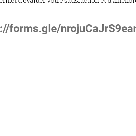
rmet d'évaluer votre satisfaction et d'amélior
s://forms.gle/nrojuCaJrS9e